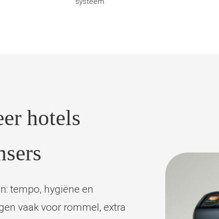
systeem.
er hotels
nsers
en: tempo, hygiëne en
rgen vaak voor rommel, extra