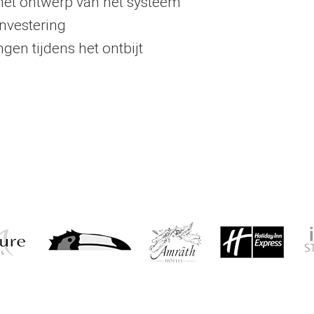
j het ontwerp van het systeem
investering
gen tijdens het ontbijt